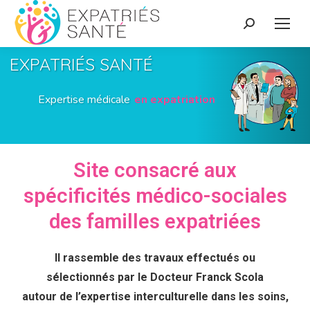
EXPATRIÉS SANTÉ
E
x
p
e
r
t
i
s
e
m
é
d
i
c
a
l
e
e
n
e
x
p
a
t
r
i
a
t
i
o
n
Site consacré aux
spécificités médico-sociales
des familles expatriées
Il rassemble des travaux effectués ou
sélectionnés par le Docteur Franck Scola
autour de l’expertise interculturelle dans les soins,