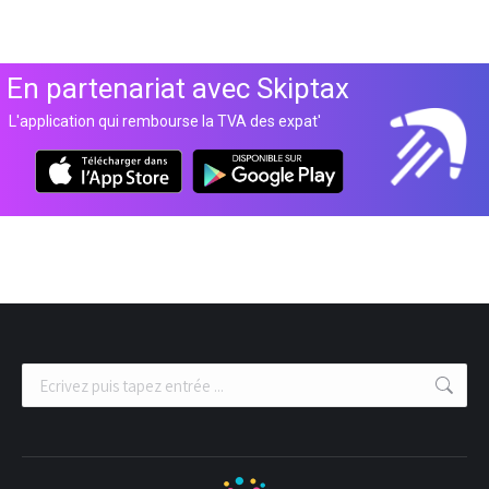
En partenariat avec Skiptax
L'application qui rembourse la TVA des expat'