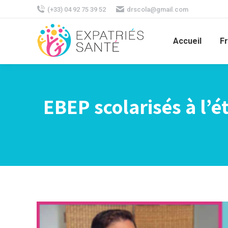
(+33) 04 92 75 39 52
drscola@gmail.com
Accueil
F
EBEP scolarisés à l’é