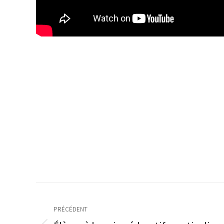
Navigation
article
PRÉCÉDENT