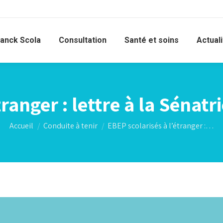
ranck Scola
Consultation
Santé et soins
Actual
tranger : lettre à la Sénatr
Vous êtes ici :
Accueil
Conduite à tenir
EBEP scolarisés à l’étranger :…