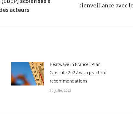
 (EBEP) scolarisés à
Article
bienveillance avec l
 des acteurs
suivant
:
Heatwave in France : Plan
Canicule 2022 with practical
recommendations
26 juillet 2022