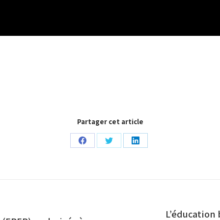
Partager cet article
Partager
Partager
Partager
sur
sur
sur
Facebook
Twitter
LinkedIn
L’éducation 