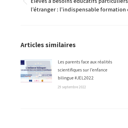
Élèves à besoins éducatifs particuliers
Article
l’étranger : l’indispensable formation
précédent
:
Articles similaires
Les parents face aux réalités
scientifiques sur l’enfance
bilingue #JEL2022
29 septembre 2022