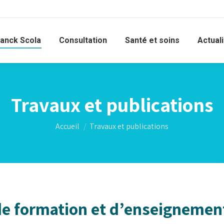
ranck Scola
Consultation
Santé et soins
Actual
Travaux et publications
Vous êtes ici :
Accueil
Travaux et publications
e formation et d’enseignement