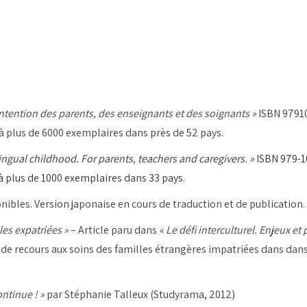
ntention des parents, des enseignants et des soignants
»
ISBN 97910
à plus de 6000 exemplaires dans près de 52 pays.
ngual childhood. For parents, teachers and caregivers. »
ISBN 979-10
à plus de 1000 exemplaires dans 33 pays.
nibles. Version japonaise en cours de traduction et de publication.
les expatriées
»
– Article paru dans
«
Le défi interculturel. Enjeux e
e recours aux soins des familles étrangères impatriées dans dans l
ontinue ! »
par Stéphanie Talleux (Studyrama, 2012)