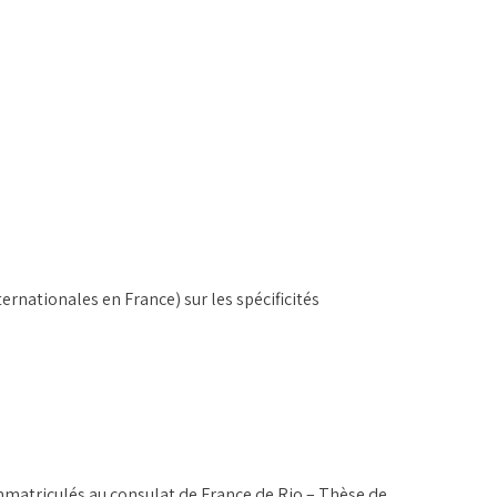
rnationales en France) sur les spécificités
mmatriculés au consulat de France de Rio – Thèse de