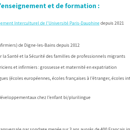
d’enseignement et de formation :
ment Interculturel de l’Université Paris-Dauphine
depuis 2021
nfirmiers) de Digne-les-Bains depuis 2012
 la Santé et la Sécurité des familles de professionnels migrants
ens et infirmiers : grossesse et maternité en expatriation
es (écoles européennes, écoles françaises à l’étranger, écoles inte
éveloppementaux chez l’enfant bi/plurilingue
ransversale par sondage menée sur 3 ans auprès de 400 Français i