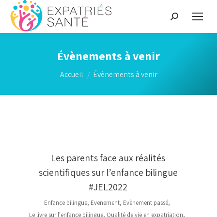
Évènements à venir
Vous êtes ici :
Accueil
Évènements à venir
Les parents face aux réalités
scientifiques sur l’enfance bilingue
#JEL2022
Enfance bilingue
,
Evenement
,
Evènement passé
,
Le livre sur l'enfance bilingue
,
Qualité de vie en expatriation
,