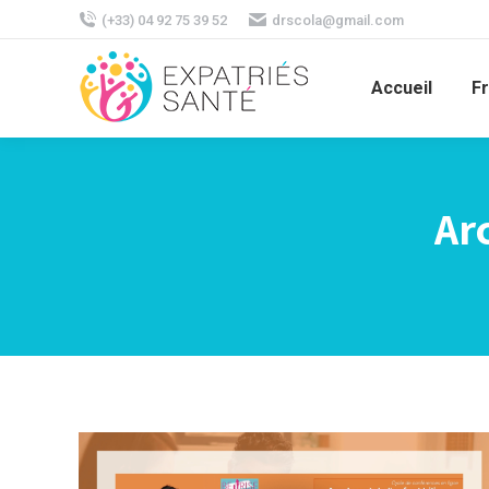
(+33) 04 92 75 39 52
drscola@gmail.com
Accueil
F
Ar