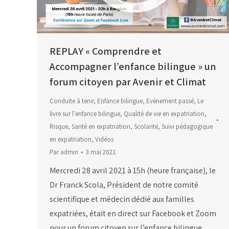
REPLAY « Comprendre et
Accompagner l’enfance bilingue » un
forum citoyen par Avenir et Climat
Conduite à tenir
,
Enfance bilingue
,
Evènement passé
,
Le
livre sur l'enfance bilingue
,
Qualité de vie en expatriation
,
Risque
,
Santé en expatriation
,
Scolarité
,
Suivi pédagogique
en expatriation
,
Vidéos
Par
admin
3 mai 2021
Mercredi 28 avril 2021 à 15h (heure française), le
Dr Franck Scola, Président de notre comité
scientifique et médecin dédié aux familles
expatriées, était en direct sur Facebook et Zoom
pour un forum citoyen sur l’enfance bilingue