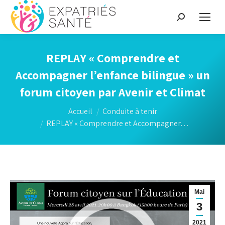
Recherche
:
REPLAY « Comprendre et
Accompagner l’enfance bilingue » un
forum citoyen par Avenir et Climat
Vous êtes ici :
Accueil
Conduite à tenir
REPLAY « Comprendre et Accompagner…
Mai
3
2021