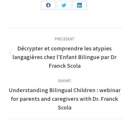
Partager
Partager
Partager
sur
sur
sur
Facebook
Twitter
LinkedIn
Navigation
PRÉCÉDENT
article
Décrypter et comprendre les atypies
Article
langagières chez l’Enfant Bilingue par Dr
précédent
Franck Scola
:
SUIVANT
Understanding Bilingual Children : webinar
Article
for parents and caregivers with Dr. Franck
suivant
Scola
: