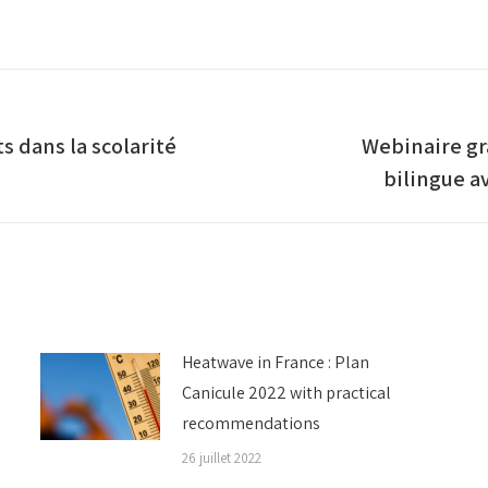
sur
sur
sur
Facebook
Twitter
LinkedIn
s dans la scolarité
Webinaire gra
Article
bilingue a
suivant
:
Heatwave in France : Plan
Canicule 2022 with practical
recommendations
26 juillet 2022