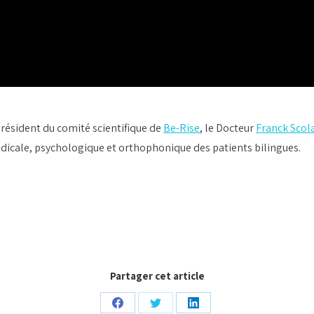
Président du comité scientifique de
Be-Rise
, le Docteur
Franck Scol
édicale, psychologique et orthophonique des patients bilingues.
Partager cet article
Partager
Partager
Partager