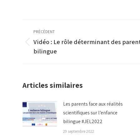
Navigation
PRÉCÉDENT
article
Vidéo : Le rôle déterminant des parent
Article
bilingue
précédent
:
Articles similaires
Les parents face aux réalités
scientifiques sur l’enfance
bilingue #JEL2022
29 septembre 2022