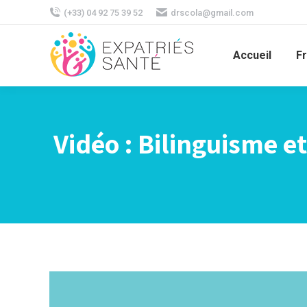
(+33) 04 92 75 39 52
drscola@gmail.com
Accueil
F
Vidéo : Bilinguisme et