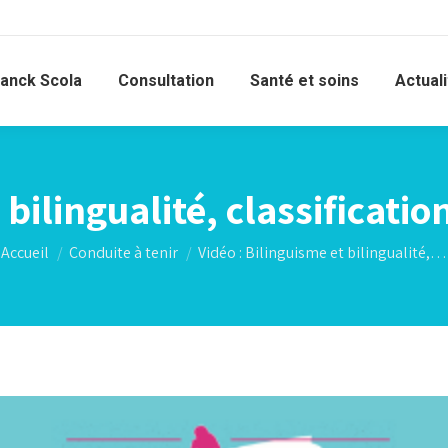
ranck Scola
Consultation
Santé et soins
Actual
 bilingualité, classificati
Vous êtes ici :
Accueil
Conduite à tenir
Vidéo : Bilinguisme et bilingualité,…