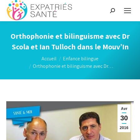
Recherche
:
Orthophonie et bilinguisme avec Dr
Scola et Ian Tulloch dans le Mouv’In
Vous êtes ici :
Accueil
Enfance bilingue
Orthophonie et bilinguisme avec Dr…
Avr
30
2016