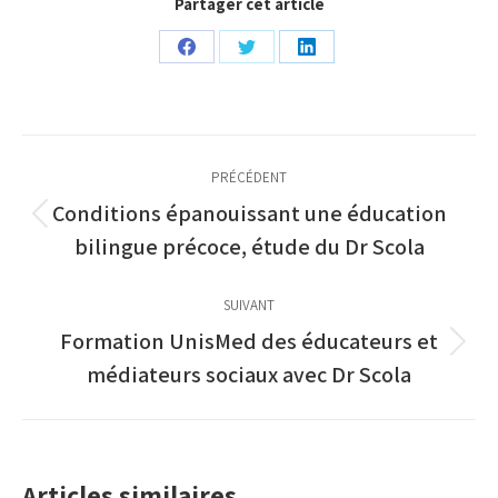
Partager cet article
Partager
Partager
Partager
sur
sur
sur
Facebook
Twitter
LinkedIn
Navigation
PRÉCÉDENT
article
Conditions épanouissant une éducation
Article
bilingue précoce, étude du Dr Scola
précédent
:
SUIVANT
Formation UnisMed des éducateurs et
Article
médiateurs sociaux avec Dr Scola
suivant
:
Articles similaires