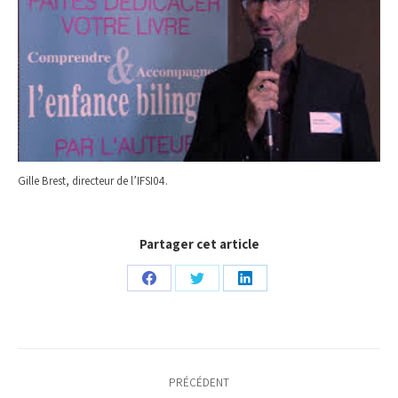
Gille Brest, directeur de l’IFSI04.
Partager cet article
Partager
Partager
Partager
sur
sur
sur
Facebook
Twitter
LinkedIn
Navigation
PRÉCÉDENT