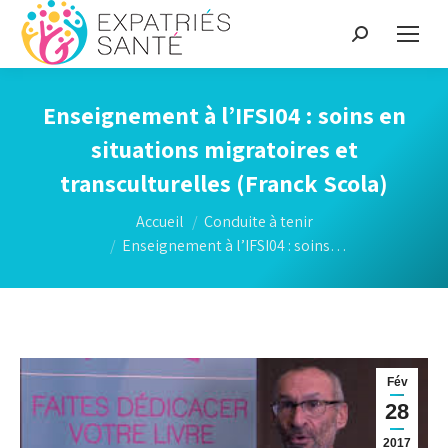
Recherche
:
Enseignement à l’IFSI04 : soins en
situations migratoires et
transculturelles (Franck Scola)
Vous êtes ici :
Accueil
Conduite à tenir
Enseignement à l’IFSI04 : soins…
Fév
28
2017