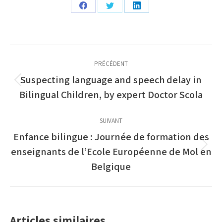
Partager
Partager
Partager
sur
sur
sur
Facebook
Twitter
LinkedIn
Navigation
PRÉCÉDENT
article
Suspecting language and speech delay in
Article
Bilingual Children, by expert Doctor Scola
précédent
:
SUIVANT
Enfance bilingue : Journée de formation des
Article
enseignants de l’Ecole Européenne de Mol en
suivant
Belgique
:
Articles similaires