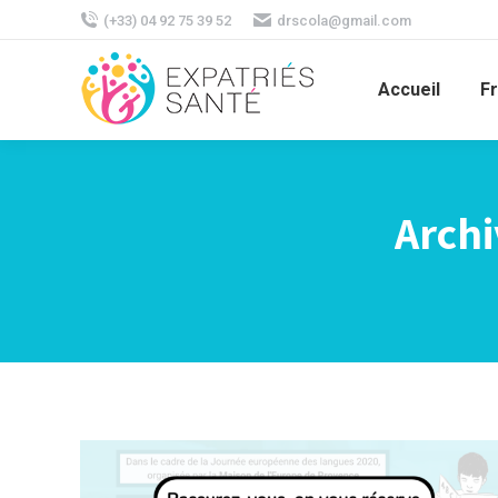
(+33) 04 92 75 39 52
drscola@gmail.com
Accueil
F
Archi