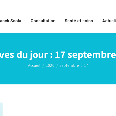
ranck Scola
Consultation
Santé et soins
Actual
ves du jour :
17 septembre
Vous êtes ici :
Accueil
2020
septembre
17