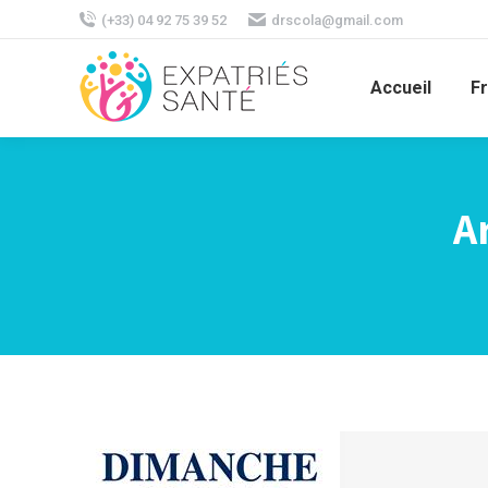
(+33) 04 92 75 39 52
drscola@gmail.com
Accueil
F
A