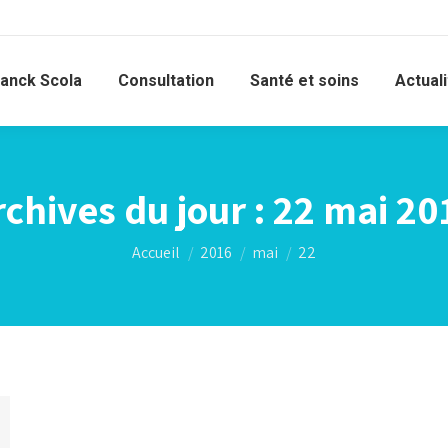
ranck Scola
Consultation
Santé et soins
Actual
rchives du jour :
22 mai 20
Vous êtes ici :
Accueil
2016
mai
22