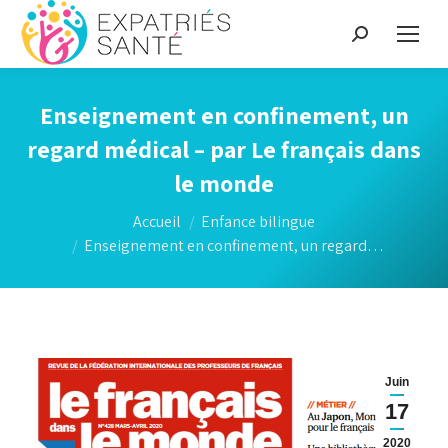
Recherche
:
Enseignement en confinement, un
regard médical – par Le français dans
le monde
Vous êtes ici :
Accueil
Enfance bilingue
Enseignement en confinement, un regard…
Juin
17
2020