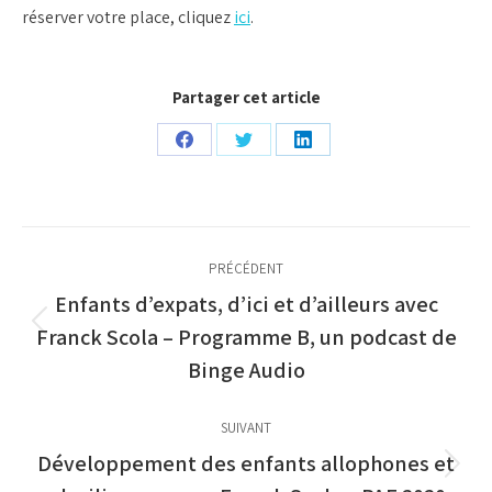
réserver votre place, cliquez
ici
.
Partager cet article
Partager
Partager
Partager
sur
sur
sur
Facebook
Twitter
LinkedIn
Navigation
PRÉCÉDENT
article
Enfants d’expats, d’ici et d’ailleurs avec
Article
Franck Scola – Programme B, un podcast de
précédent
Binge Audio
:
SUIVANT
Développement des enfants allophones et
Article