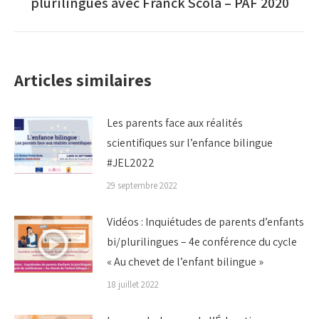
plurilingues avec Franck Scola – PAF 2020
suivant
:
Articles similaires
Les parents face aux réalités
scientifiques sur l’enfance bilingue
#JEL2022
29 septembre 2022
Vidéos : Inquiétudes de parents d’enfants
bi/plurilingues – 4e conférence du cycle
« Au chevet de l’enfant bilingue »
18 juillet 2022