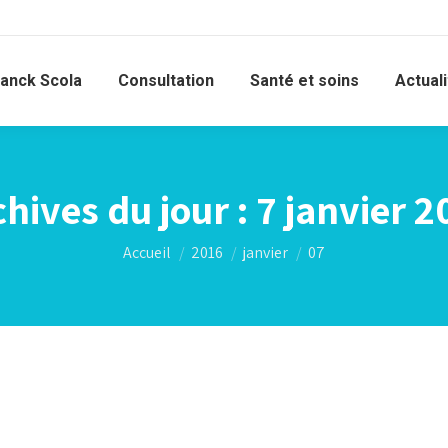
ranck Scola
Consultation
Santé et soins
Actual
chives du jour :
7 janvier 2
Vous êtes ici :
Accueil
2016
janvier
07