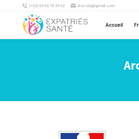
(+33) 04 92 75 39 52
drscola@gmail.com
Accueil
F
Ar