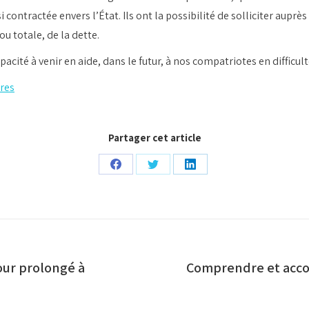
ontractée envers l’État. Ils ont la possibilité de solliciter auprè
u totale, de la dette.
cité à venir en aide, dans le futur, à nos compatriotes en difficult
ères
Partager cet article
Partager
Partager
Partager
sur
sur
sur
Facebook
Twitter
LinkedIn
our prolongé à
Comprendre et accom
Article
suivant