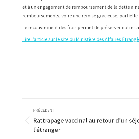
et à un engagement de remboursement de la dette ainsi c
remboursements, voire une remise gracieuse, partielle o
Le recouvrement des frais permet de préserver notre capa
Lire l’article sur le site du Ministère des Affaires Étrang
Navigation
PRÉCÉDENT
article
Rattrapage vaccinal au retour d’un séj
Article
l’étranger
précédent