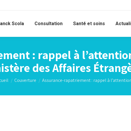
ranck Scola
Consultation
Santé et soins
Actual
ment : rappel à l’attenti
istère des Affaires Étrang
s êtes ici :
cueil
Couverture
Assurance-rapatriement : rappel à l’attenti