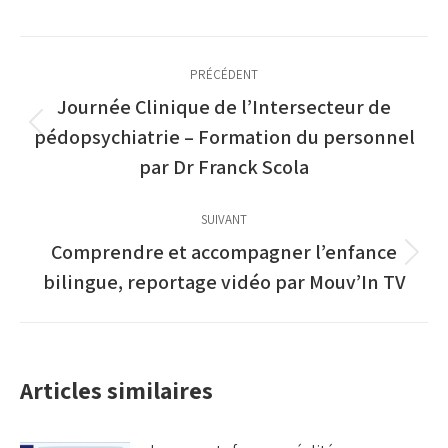
Facebook
Twitter
LinkedIn
Navigation
PRÉCÉDENT
article
Journée Clinique de l’Intersecteur de
Article
pédopsychiatrie – Formation du personnel
précédent
par Dr Franck Scola
:
SUIVANT
Comprendre et accompagner l’enfance
Article
bilingue, reportage vidéo par Mouv’In TV
suivant
:
Articles similaires