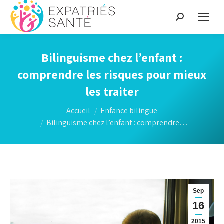
Recherche
:
Bilinguisme chez l’enfant :
comprendre les risques pour mieux
les traiter
Vous êtes ici :
Accueil
Enfance bilingue
Bilinguisme chez l’enfant : comprendre…
Sep
16
2015