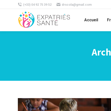
(+33) 04 92 75 39 52
drscola@gmail.com
Accueil
F
Arch