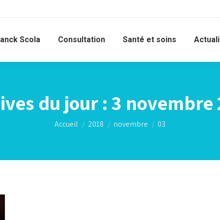
ranck Scola
Consultation
Santé et soins
Actual
ives du jour :
3 novembre 
Vous êtes ici :
Accueil
2018
novembre
03