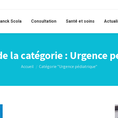
ranck Scola
Consultation
Santé et soins
Actual
e la catégorie :
Urgence p
Vous êtes ici :
Accueil
Catégorie "Urgence pédiatrique"