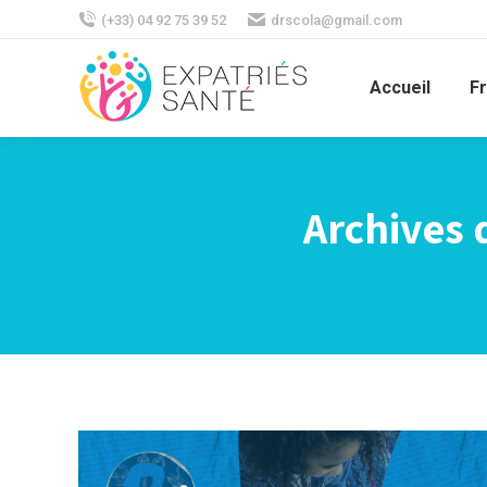
(+33) 04 92 75 39 52
drscola@gmail.com
Accueil
F
Archives d