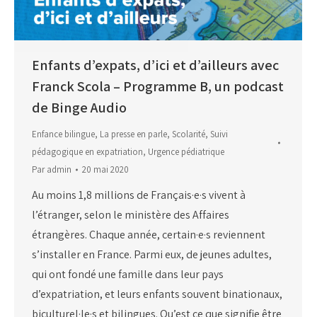
Enfants d’expats, d’ici et d’ailleurs avec
Franck Scola – Programme B, un podcast
de Binge Audio
Enfance bilingue
,
La presse en parle
,
Scolarité
,
Suivi
pédagogique en expatriation
,
Urgence pédiatrique
Par
admin
20 mai 2020
Au moins 1,8 millions de Français·e·s vivent à
l’étranger, selon le ministère des Affaires
étrangères. Chaque année, certain·e·s reviennent
s’installer en France. Parmi eux, de jeunes adultes,
qui ont fondé une famille dans leur pays
d’expatriation, et leurs enfants souvent binationaux,
biculturel·le·s et bilingues. Qu’est ce que signifie être