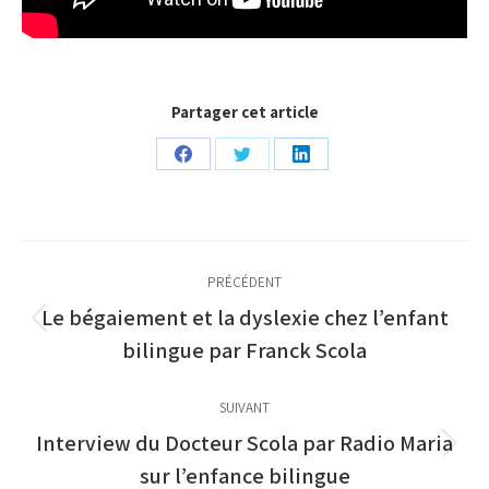
Partager cet article
Partager
Partager
Partager
sur
sur
sur
Facebook
Twitter
LinkedIn
Navigation
PRÉCÉDENT
article
Le bégaiement et la dyslexie chez l’enfant
Article
bilingue par Franck Scola
précédent
:
SUIVANT
Interview du Docteur Scola par Radio Maria
Article
sur l’enfance bilingue
suivant