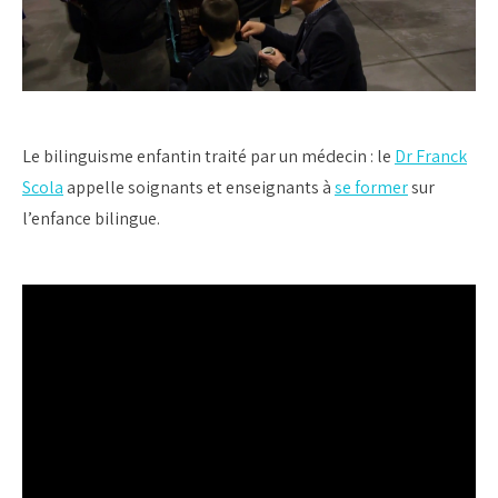
Le bilinguisme enfantin traité par un médecin : le
Dr Franck
Scola
appelle soignants et enseignants à
se former
sur
l’enfance bilingue.