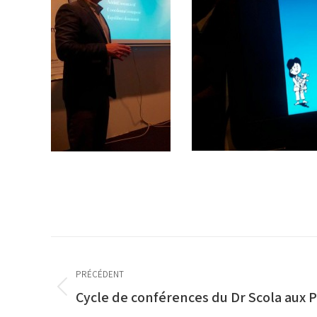
Navigation
article
PRÉCÉDENT
Article
Cycle de conférences du Dr Scola aux 
précédent