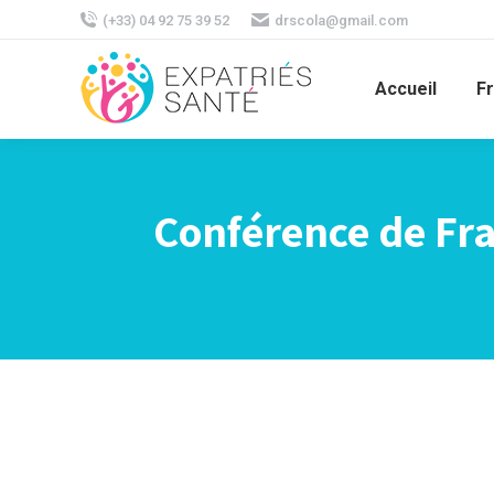
(+33) 04 92 75 39 52
drscola@gmail.com
Accueil
F
Conférence de Fra