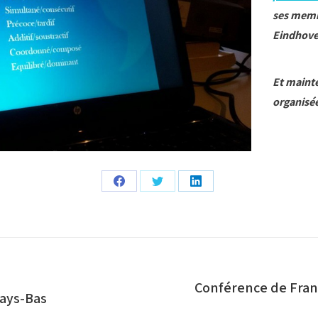
ses membr
Eindhove
Et maint
organisée
Partager
Partager
Partager
sur
sur
sur
Facebook
Twitter
LinkedIn
Conférence de Franc
Article
Pays-Bas
suivant