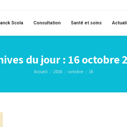
ranck Scola
Consultation
Santé et soins
Actual
hives du jour :
16 octobre 
Vous êtes ici :
Accueil
2016
octobre
16