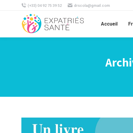
(+33) 04 92 75 39 52
drscola@gmail.com
Accueil
F
Archi