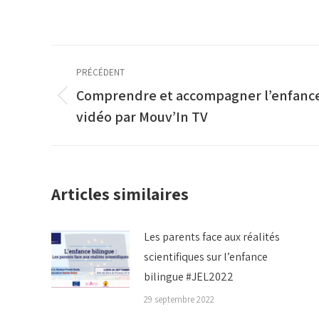
Navigation
PRÉCÉDENT
article
Comprendre et accompagner l’enfance
Article
vidéo par Mouv’In TV
précédent
:
Articles similaires
Les parents face aux réalités
scientifiques sur l’enfance
bilingue #JEL2022
29 septembre 2022