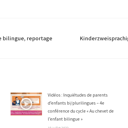
sur
sur
sur
Facebook
Twitter
LinkedIn
 bilingue, reportage
Kinderzweisprachig
Article
suivant
:
Vidéos : Inquiétudes de parents
d’enfants bi/plurilingues – 4e
conférence du cycle « Au chevet de
l’enfant bilingue »