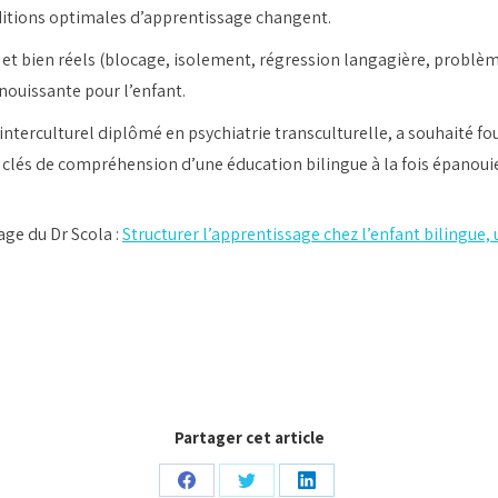
ditions optimales d’apprentissage changent.
l et bien réels (blocage, isolement, régression langagière, problè
nouissante pour l’enfant.
nterculturel diplômé en psychiatrie transculturelle, a souhaité fo
s clés de compréhension d’une éducation bilingue à la fois épanouie
age du Dr Scola :
Structurer l’apprentissage chez l’enfant bilingu
Partager cet article
Partager
Partager
Partager