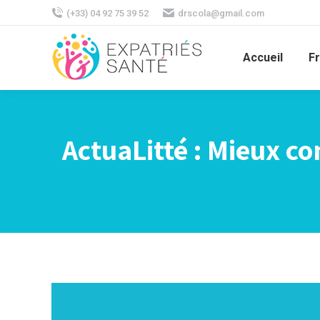
(+33) 04 92 75 39 52
drscola@gmail.com
Accueil
F
ActuaLitté : Mieux c