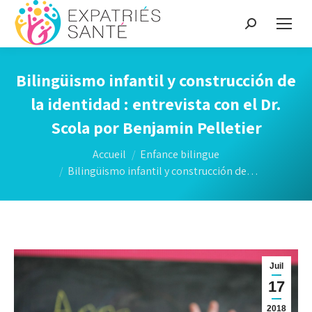
Recherche
:
Bilingüismo infantil y construcción de
la identidad : entrevista con el Dr.
Scola por Benjamin Pelletier
Vous êtes ici :
Accueil
Enfance bilingue
Bilingüismo infantil y construcción de…
Juil
17
2018