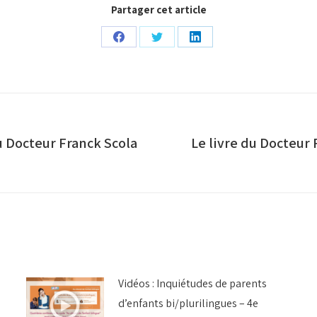
Partager cet article
Partager
Partager
Partager
sur
sur
sur
Facebook
Twitter
LinkedIn
u Docteur Franck Scola
Le livre du Docteur 
Article
suivant
:
Vidéos : Inquiétudes de parents
d’enfants bi/plurilingues – 4e