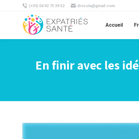
(+33) 04 92 75 39 52
drscola@gmail.com
Accueil
F
En finir avec les id