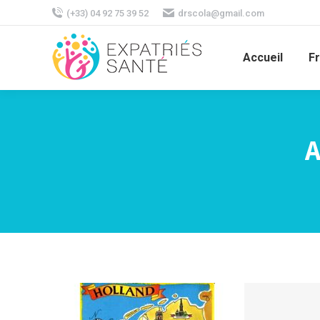
(+33) 04 92 75 39 52
drscola@gmail.com
Accueil
F
A