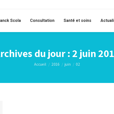
ranck Scola
Consultation
Santé et soins
Actual
rchives du jour :
2 juin 20
Vous êtes ici :
Accueil
2016
juin
02