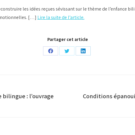
 déconstruire les idées reçues sévissant sur le thème de l’enfance bi
 notionnelles. […]
Lire la suite de l’article.
Partager cet article
Partager
Partager
Partager
sur
sur
sur
Facebook
Twitter
LinkedIn
bilingue : l’ouvrage
Conditions épanoui
Article
suivant
: