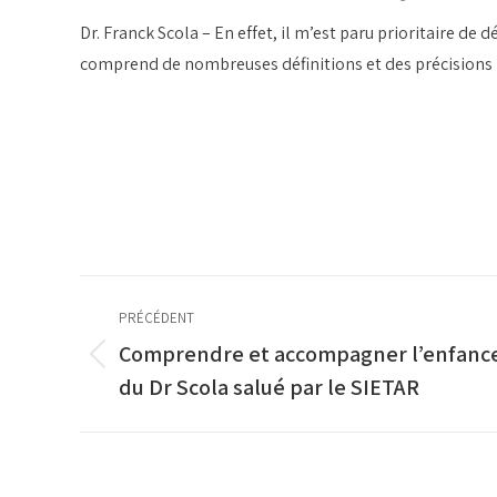
Dr. Franck Scola – En effet, il m’est paru prioritaire de
comprend de nombreuses définitions et des précisions
Navigation
PRÉCÉDENT
article
Comprendre et accompagner l’enfance 
Article
du Dr Scola salué par le SIETAR
précédent
: