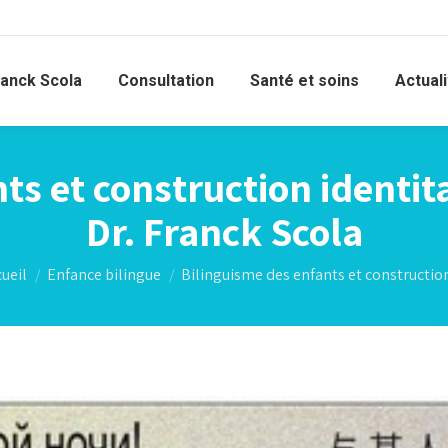
ranck Scola
Consultation
Santé et soins
Actual
s et construction identita
Dr. Franck Scola
s êtes ici :
ueil
Enfance bilingue
Bilinguisme des enfants et constructi