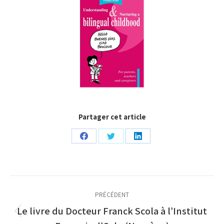
Partager cet article
Partager
Partager
Partager
sur
sur
sur
Facebook
Twitter
LinkedIn
Navigation
PRÉCÉDENT
article
Le livre du Docteur Franck Scola à l’Institut
Article