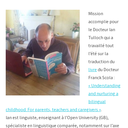
Mission
accomplie pour
le Docteur Ian
Tulloch qui a
travaillé tout
l’été sur la
traduction du
livre
du Docteur
Franck Scola :
« Understanding
and nurturing a
bilingual
childhood. For parents, teachers and caregivers »
.
Ian est linguiste, enseignant à l’Open University (GB),
spécialiste en linguistique comparée, notamment sur l’axe