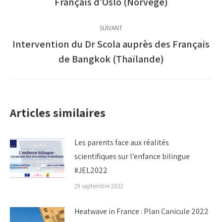
Français d’Oslo (Norvège)
précédent
:
SUIVANT
Intervention du Dr Scola auprès des Français
Article
de Bangkok (Thaïlande)
suivant
:
Articles similaires
Les parents face aux réalités
scientifiques sur l’enfance bilingue
#JEL2022
29 septembre 2022
Heatwave in France : Plan Canicule 2022