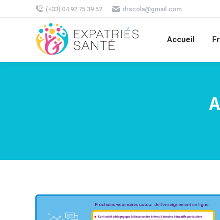
(+33) 04 92 75 39 52
drscola@gmail.com
Accueil
F
A