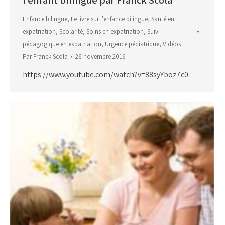
l’enfant bilingue par Franck Scola
Enfance bilingue
,
Le livre sur l'enfance bilingue
,
Santé en
expatriation
,
Scolarité
,
Soins en expatriation
,
Suivi
pédagogique en expatriation
,
Urgence pédiatrique
,
Vidéos
Par
Franck Scola
26 novembre 2016
https://www.youtube.com/watch?v=88syYboz7c0