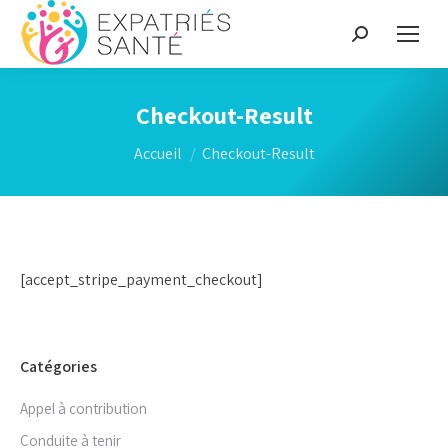
Recherche
:
Checkout-Result
Vous êtes ici :
Accueil
Checkout-Result
[accept_stripe_payment_checkout]
Catégories
Appel à contribution
Conduite à tenir