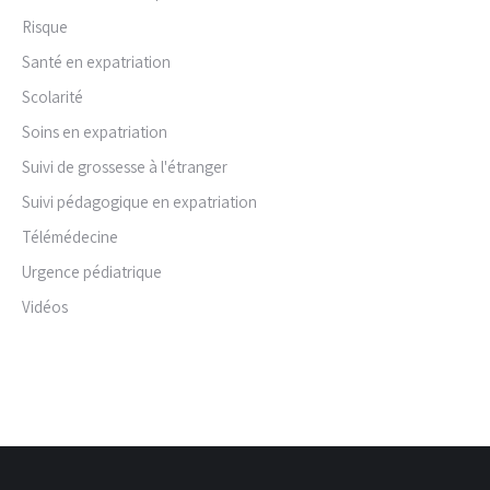
Risque
Santé en expatriation
Scolarité
Soins en expatriation
Suivi de grossesse à l'étranger
Suivi pédagogique en expatriation
Télémédecine
Urgence pédiatrique
Vidéos