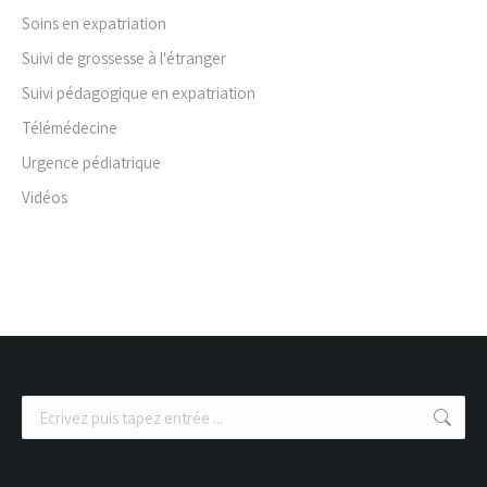
Soins en expatriation
Suivi de grossesse à l'étranger
Suivi pédagogique en expatriation
Télémédecine
Urgence pédiatrique
Vidéos
Recherche
: