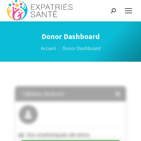
Recherche
:
Donor Dashboard
Vous êtes ici :
Accueil
Donor Dashboard