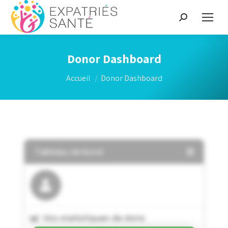
Recherche
:
Donor Dashboard
Vous êtes ici :
Accueil
Donor Dashboard