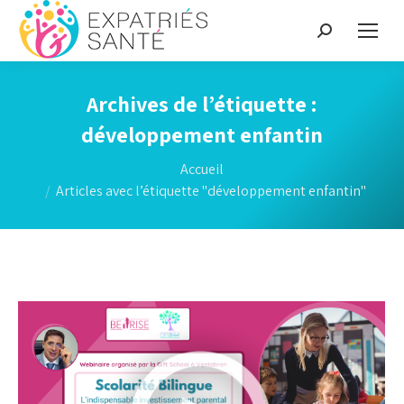
Recherche
:
Archives de l’étiquette :
développement enfantin
Vous êtes ici :
Accueil
Articles avec l’étiquette "développement enfantin"