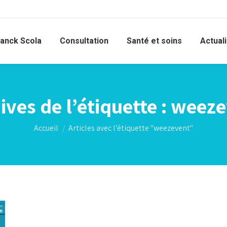
ranck Scola
Consultation
Santé et soins
Actual
ives de l’étiquette :
weeze
Vous êtes ici :
Accueil
Articles avec l’étiquette "weezevent"