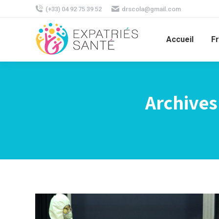
(+33) 04 92 75 39 52
drscola@gmail.com
Accueil
F
Archives 