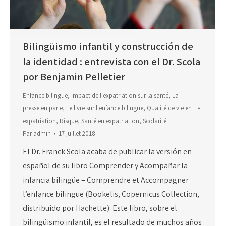
Bilingüismo infantil y construcción de
la identidad : entrevista con el Dr. Scola
por Benjamin Pelletier
Enfance bilingue
,
Impact de l'expatriation sur la santé
,
La
presse en parle
,
Le livre sur l'enfance bilingue
,
Qualité de vie en
expatriation
,
Risque
,
Santé en expatriation
,
Scolarité
Par
admin
17 juillet 2018
El Dr. Franck Scola acaba de publicar la versión en
español de su libro Comprender y Acompañar la
infancia bilingüe – Comprendre et Accompagner
l’enfance bilingue (Bookelis, Copernicus Collection,
distribuido por Hachette). Este libro, sobre el
bilingüismo infantil, es el resultado de muchos años