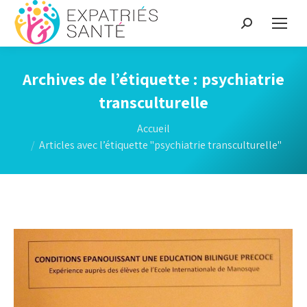
Recherche
:
Archives de l’étiquette :
psychiatrie
transculturelle
Vous êtes ici :
Accueil
Articles avec l’étiquette "psychiatrie transculturelle"