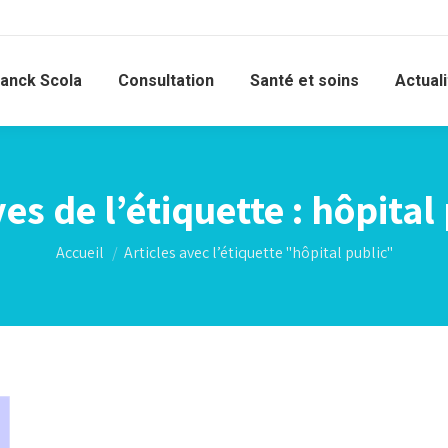
ranck Scola
Consultation
Santé et soins
Actual
es de l’étiquette :
hôpital
Vous êtes ici :
Accueil
Articles avec l’étiquette "hôpital public"