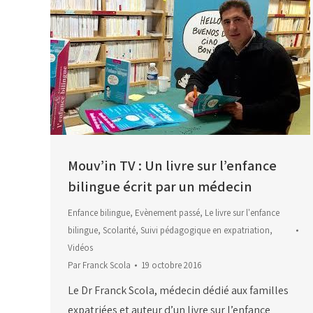
Mouv’in TV : Un livre sur l’enfance
bilingue écrit par un médecin
Enfance bilingue
,
Evènement passé
,
Le livre sur l'enfance
bilingue
,
Scolarité
,
Suivi pédagogique en expatriation
,
Vidéos
Par
Franck Scola
19 octobre 2016
Le Dr Franck Scola, médecin dédié aux familles
expatriées et auteur d’un livre sur l’enfance