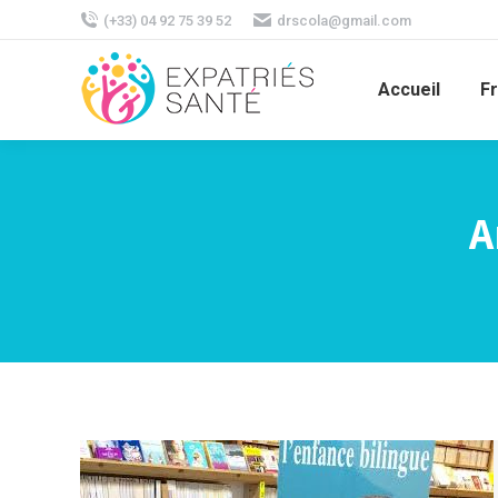
(+33) 04 92 75 39 52
drscola@gmail.com
Accueil
F
A