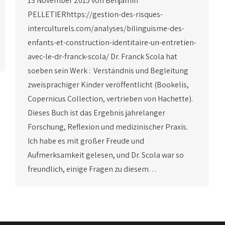
13 November 2015 von Benjamin
PELLETIERhttps://gestion-des-risques-
interculturels.com/analyses/bilinguisme-des-
enfants-et-construction-identitaire-un-entretien-
avec-le-dr-franck-scola/ Dr. Franck Scola hat
soeben sein Werk : Verständnis und Begleitung
zweisprachiger Kinder veröffentlicht (Bookelis,
Copernicus Collection, vertrieben von Hachette).
Dieses Buch ist das Ergebnis jahrelanger
Forschung, Reflexion und medizinischer Praxis.
Ich habe es mit großer Freude und
Aufmerksamkeit gelesen, und Dr. Scola war so
freundlich, einige Fragen zu diesem…