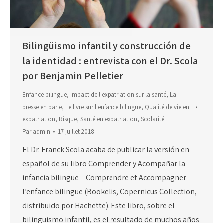
Bilingüismo infantil y construcción de
la identidad : entrevista con el Dr. Scola
por Benjamin Pelletier
Enfance bilingue
,
Impact de l'expatriation sur la santé
,
La
presse en parle
,
Le livre sur l'enfance bilingue
,
Qualité de vie en
expatriation
,
Risque
,
Santé en expatriation
,
Scolarité
Par
admin
17 juillet 2018
El Dr. Franck Scola acaba de publicar la versión en
español de su libro Comprender y Acompañar la
infancia bilingüe – Comprendre et Accompagner
l’enfance bilingue (Bookelis, Copernicus Collection,
distribuido por Hachette). Este libro, sobre el
bilingüismo infantil, es el resultado de muchos años