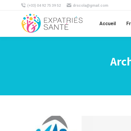
(+33) 04 92 75 39 52
drscola@gmail.com
Accueil
F
Arch