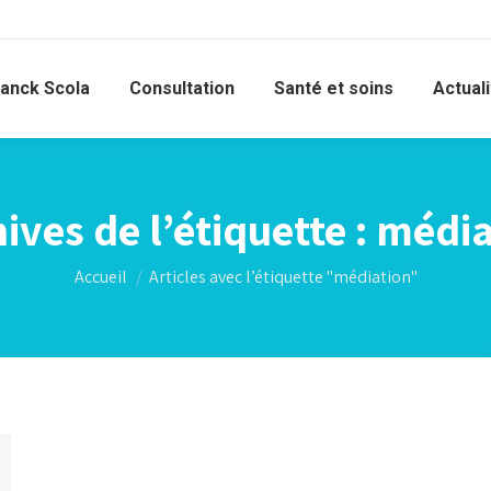
ranck Scola
Consultation
Santé et soins
Actual
ives de l’étiquette :
média
Vous êtes ici :
Accueil
Articles avec l’étiquette "médiation"