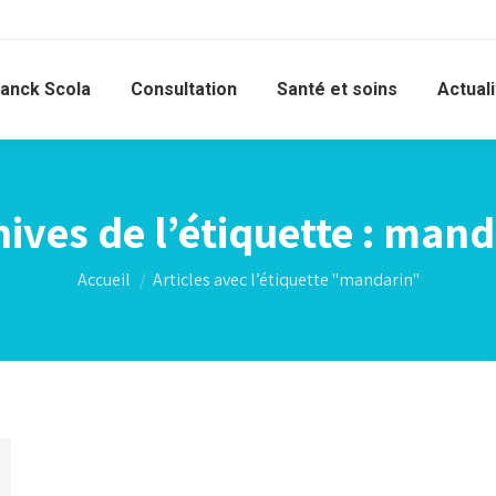
ranck Scola
Consultation
Santé et soins
Actual
ives de l’étiquette :
mand
Vous êtes ici :
Accueil
Articles avec l’étiquette "mandarin"