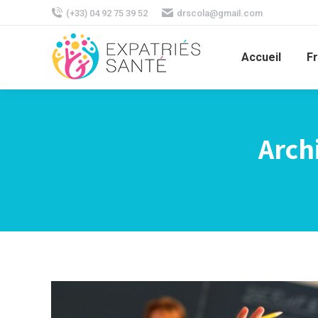
(+33) 04 92 75 39 52
drscola@gmail.com
Accueil
F
Archi