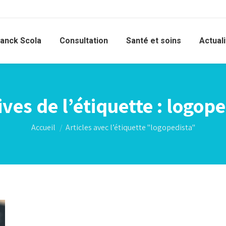
ranck Scola
Consultation
Santé et soins
Actual
ves de l’étiquette :
logope
Vous êtes ici :
Accueil
Articles avec l’étiquette "logopedista"