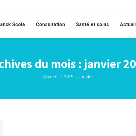
ranck Scola
Consultation
Santé et soins
Actual
chives du mois :
janvier 2
Vous êtes ici :
Accueil
2015
janvier