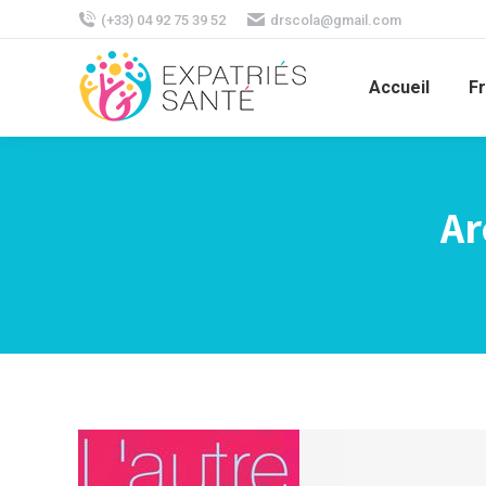
(+33) 04 92 75 39 52
drscola@gmail.com
Accueil
F
Ar