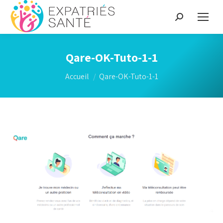
Recherche
:
Qare-OK-Tuto-1-1
Vous êtes ici :
Accueil
Qare-OK-Tuto-1-1