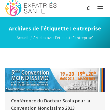
Recherche
:
Archives de l’étiquette :
entreprise
Vous êtes ici :
Accueil
Articles avec l’étiquette "entreprise"
Conférence du Docteur Scola pour la
Convention Mondissimo 2013