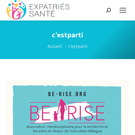
Recherche
:
c’estparti
Vous êtes ici :
Accueil
c’estparti