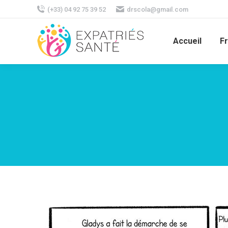
(+33) 04 92 75 39 52
drscola@gmail.com
Accueil
F