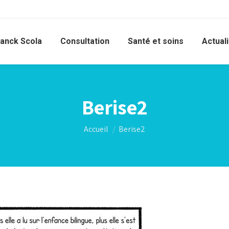
ranck Scola
Consultation
Santé et soins
Actual
Berise2
Vous êtes ici :
Accueil
Berise2